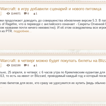
 Warcraft: в игру добавили сценарий и нового питомца
1144071
0
1
ки продолжают доводить до совершенства обновление версии 5.3. В пат
s of Ragefire, что в переводе с английского означает - Секреты Огненно
м названии почти ничего неизвестно). И об этом осведомлены все игро
и из PTR.
подробнее...
 Warcraft: в четверг можно будет покупать билеты на Bli
1162190
0
1
ьно, 25 апреля, в четверг, с 6 часов утра по Кремлевским курантам для
013, то есть на ивент от Blizzard, проводимый каждый год и который по
тию билетов для всех, кто сразу не удосужится их купить (ведь обычно
..