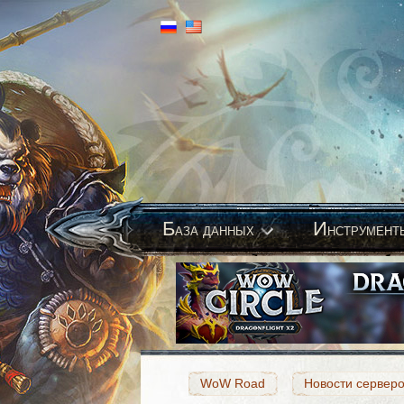
Б
И
аза данных
нструмент
WoW Road
Новости сервер