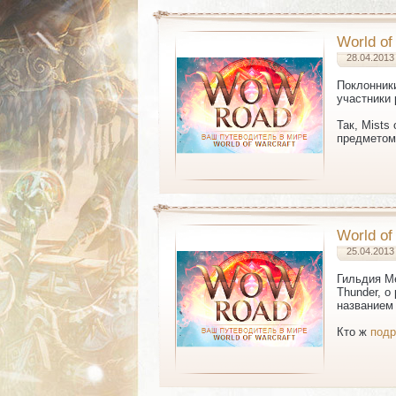
World of
28.04.2013
Поклонники
участники
Так, Mists
предметом
World o
25.04.2013
Гильдия Ме
Thunder, о
названием 
Кто ж
подр