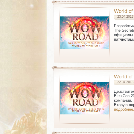
World of
23.04.2013
Разработчи
The Secret
официально
патчнотам
World of
22.04.2013
Действител
BlizzCon 2
компании.
Вторую пар
подробнее.