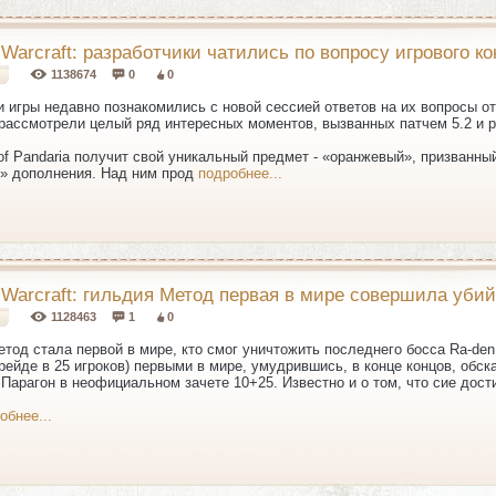
 Warcraft: разработчики чатились по вопросу игрового ко
1138674
0
0
 игры недавно познакомились с новой сессией ответов на их вопросы от 
 рассмотрели целый ряд интересных моментов, вызванных патчем 5.2 и 
 of Pandaria получит свой уникальный предмет - «оранжевый», призван
» дополнения. Над ним прод
подробнее...
f Warcraft: гильдия Метод первая в мире совершила уби
1128463
1
0
тод стала первой в мире, кто смог уничтожить последнего босса Ra-den
 рейде в 25 игроков) первыми в мире, умудрившись, в конце концов, обс
Парагон в неофициальном зачете 10+25. Известно и о том, что сие дост
обнее...