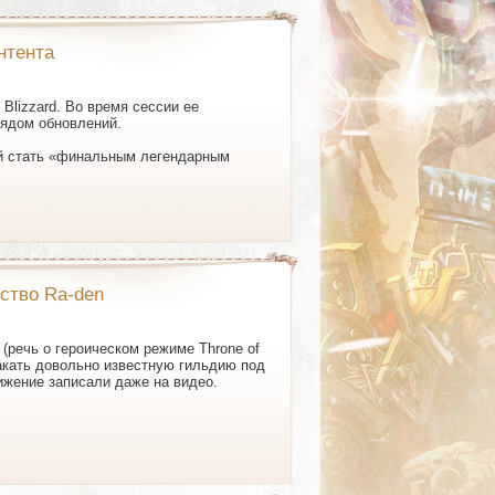
нтента
Blizzard. Во время сессии ее
рядом обновлений.
ный стать «финальным легендарным
йство Ra-den
 (речь о героическом режиме Throne of
какать довольно известную гильдию под
ижение записали даже на видео.