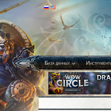
Б
И
аза данных
нструмент