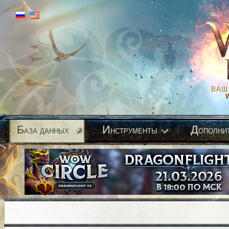
ВАШ
Б
И
Д
аза данных
нструменты
ополни