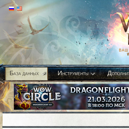
ВАШ
Б
И
Д
аза данных
нструменты
ополни