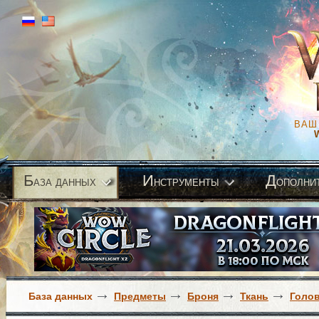
ВАШ
Б
И
Д
аза данных
нструменты
ополни
База данных
Предметы
Броня
Ткань
Голо