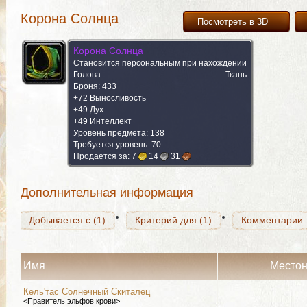
Корона Солнца
Посмотреть в 3D
Корона Солнца
Становится персональным при нахождении
Голова
Ткань
Броня: 433
+72 Выносливость
Добывается с (1)
+49 Дух
Критерий для (1)
Комментарии
+49 Интеллект
Уровень предмета: 138
Требуется уровень: 70
Продается за:
7
14
31
Добывается с (1)
Критерий для (1)
Комментарии
Дополнительная информация
Добывается с (1)
Критерий для (1)
Комментарии
Имя
Место
Кель'тас Солнечный Скиталец
<Правитель эльфов крови>