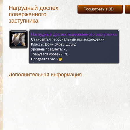
Нагрудный доспех
Посмотреть в 3D
поверженного
заступника
Нагрудный доспех поверженного заступника
Становится персональным при нахождении
Классы: Воин, Жрец, Друид
Уровень предмета: 70
Требуется уровень: 70
Продается за:
5
Дополнительная информация