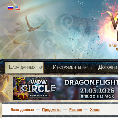
ВАШ
Б
И
Д
аза данных
нструменты
ополни
База данных
Предметы
Разное
Хлам