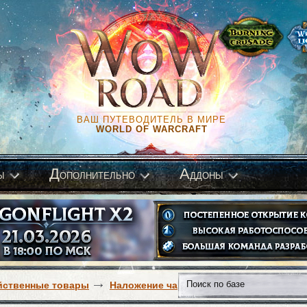
ВАШ ПУТЕВОДИТЕЛЬ В МИРЕ
WORLD OF WARCRAFT
Д
А
ы
ополнительно
ддоны
йственные товары
Наложение чар