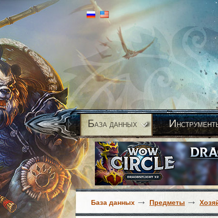
Б
И
аза данных
нструмент
База данных
Предметы
Хозя