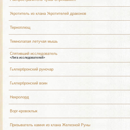
Укротитель из клана Укротителей драконов
Терноплющ
Темнолапая летучая мышь
Спятивший исследователь
<Лига исследователей>
Гьялербронский руночар
Гьялербронский воин
Некролорд
Ворг-кровоклык
Призыватель камня из клана Железной Руны