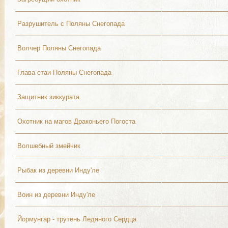
Разрушитель с Поляны Снегопада
Волчер Поляны Снегопада
Глава стаи Поляны Снегопада
Защитник зиккурата
Охотник на магов Драконьего Погоста
Волшебный змейчик
Рыбак из деревни Инду'ле
Воин из деревни Инду'ле
Йормунгар - трутень Ледяного Сердца