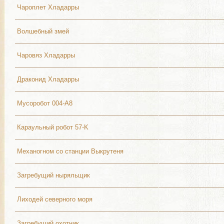
Чароплет Хладарры
Волшебный змей
Чаровяз Хладарры
Драконид Хладарры
Мусоробот 004-A8
Караульный робот 57-K
Механогном со станции Выкрутеня
Загребущий ныряльщик
Лиходей северного моря
Загребущий охотник