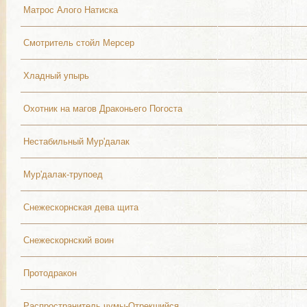
Матрос Алого Натиска
Смотритель стойл Мерсер
Хладный упырь
Охотник на магов Драконьего Погоста
Нестабильный Мур'далак
Мур'далак-трупоед
Снежескорнская дева щита
Снежескорнский воин
Протодракон
Распространитель чумы-Отрекшийся