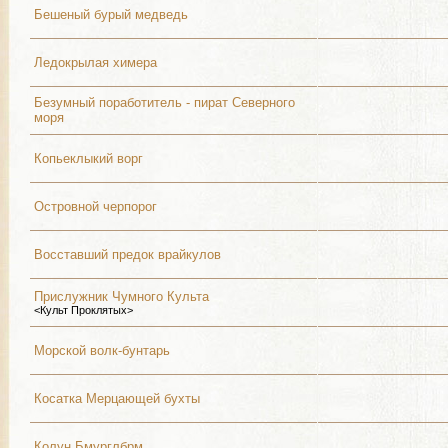
Бешеный бурый медведь
Ледокрылая химера
Безумный поработитель - пират Северного
моря
Копьеклыкий ворг
Островной черпорог
Восставший предок врайкулов
Прислужник Чумного Культа
<Культ Проклятых>
Морской волк-бунтарь
Косатка Мерцающей бухты
Колун Бмурглбрм