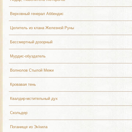
Верховный генерал Аббендис
Целитель из клана Железной Руны
Бессмертный дозорный
Мурдис-обуздатель
Волнолов Стылой Межи
Кровавая тень
Квалдир-мстительный дух
Скольдер
Поганище из Эн'кила