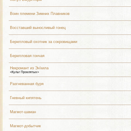
Воин племени Зимних Плавников
Восставший выносливый гонец
Берилловый охотник за сокровищами
Берилловая гончая
Некромант из Эн'кила
<Культ Проклятых>
Разгневанная буря
Гневный кипятень
Магмот-шаман
Магмот-добытчик