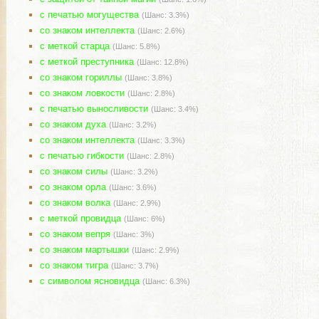
с печатью могущества
(Шанс: 3.3%)
со знаком интеллекта
(Шанс: 2.6%)
с меткой старца
(Шанс: 5.8%)
с меткой преступника
(Шанс: 12.8%)
со знаком гориллы
(Шанс: 3.8%)
со знаком ловкости
(Шанс: 2.8%)
с печатью выносливости
(Шанс: 3.4%)
со знаком духа
(Шанс: 3.2%)
со знаком интеллекта
(Шанс: 3.3%)
с печатью гибкости
(Шанс: 2.8%)
со знаком силы
(Шанс: 3.2%)
со знаком орла
(Шанс: 3.6%)
со знаком волка
(Шанс: 2.9%)
с меткой провидца
(Шанс: 6%)
со знаком вепря
(Шанс: 3%)
Добывается с (319)
Комментарии
Изображения
со знаком мартышки
(Шанс: 2.9%)
со знаком тигра
(Шанс: 3.7%)
с символом ясновидца
(Шанс: 6.3%)
Добывается с (319)
Комментарии
Изображения