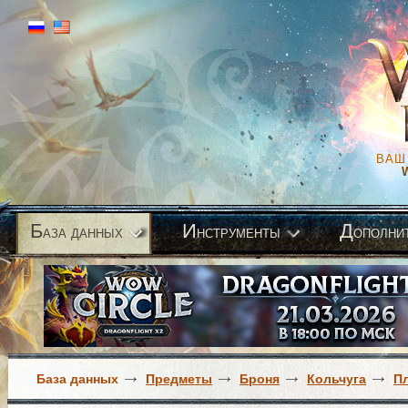
ВАШ
Б
И
Д
аза данных
нструменты
ополни
База данных
Предметы
Броня
Кольчуга
П