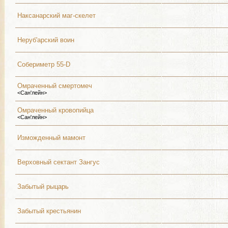
Наксанарский маг-скелет
Неруб'арский воин
Собериметр 55-D
Омраченный смертомеч
<Сан'лейн>
Омраченный кровопийца
<Сан'лейн>
Изможденный мамонт
Верховный сектант Зангус
Забытый рыцарь
Забытый крестьянин