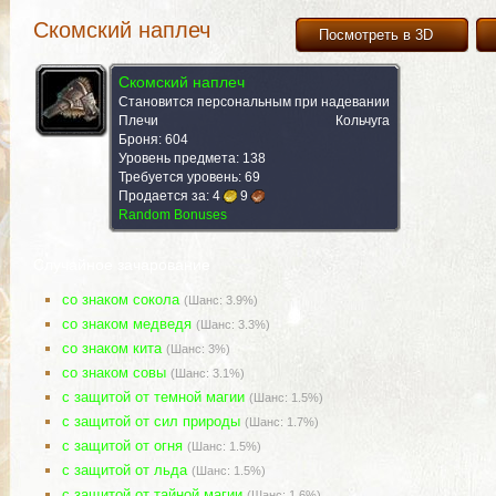
Скомский наплеч
Посмотреть в 3D
Скомский наплеч
Становится персональным при надевании
Плечи
Кольчуга
Броня: 604
Уровень предмета: 138
Требуется уровень: 69
Продается за:
4
9
Random Bonuses
Случайное зачарование
со знаком сокола
(Шанс: 3.9%)
со знаком медведя
(Шанс: 3.3%)
со знаком кита
(Шанс: 3%)
со знаком совы
(Шанс: 3.1%)
с защитой от темной магии
(Шанс: 1.5%)
с защитой от сил природы
(Шанс: 1.7%)
с защитой от огня
(Шанс: 1.5%)
с защитой от льда
(Шанс: 1.5%)
с защитой от тайной магии
(Шанс: 1.6%)