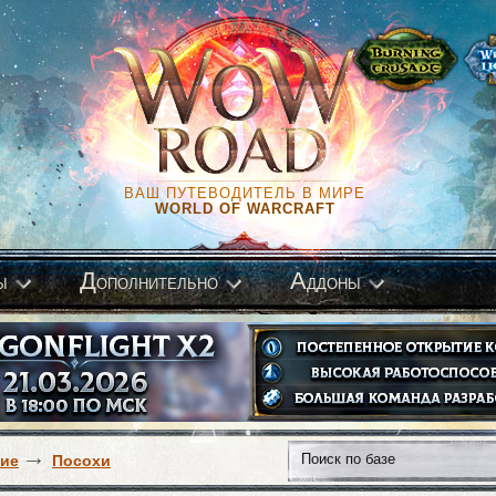
ВАШ ПУТЕВОДИТЕЛЬ В МИРЕ
WORLD OF WARCRAFT
Д
А
ы
ополнительно
ддоны
ие
Посохи