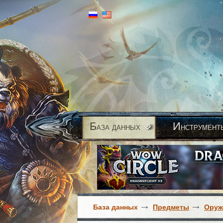
Б
И
аза данных
нструмент
База данных
Предметы
Оруж