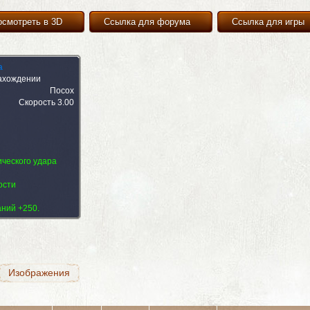
осмотреть в 3D
Ссылка для форума
Ссылка для игры
а
ахождении
Посох
Скорость 3.00
ического удара
Изображения
ости
аний +250.
Изображения
Изображения