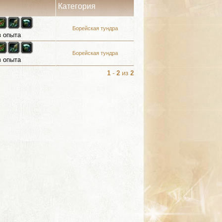
Категория
Борейская тундра
в опыта
Борейская тундра
в опыта
1
-
2
из
2