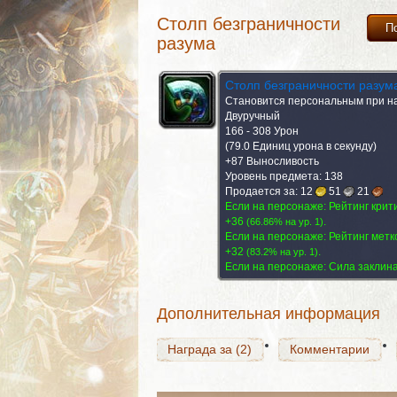
Столп безграничности
П
разума
Столп безграничности разум
Становится персональным при н
Двуручный
166 - 308 Урон
(79.0 Единиц урона в секунду)
+87 Выносливость
Уровень предмета: 138
Продается за:
12
51
21
Награда за (2)
Если на персонаже: Рейтинг крит
Комментарии
+36
.
(
66.86% на yp. 1
)
Если на персонаже: Рейтинг метк
+32
.
(
83.2% на yp. 1
)
Если на персонаже: Сила заклин
Награда за (2)
Комментарии
Дополнительная информация
Награда за (2)
Комментарии