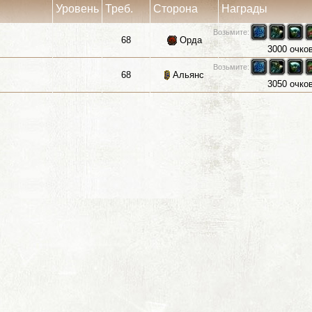
Уровень
Треб.
Сторона
Награды
Возьмите:
68
Орда
3000 очко
Возьмите:
68
Альянс
3050 очко