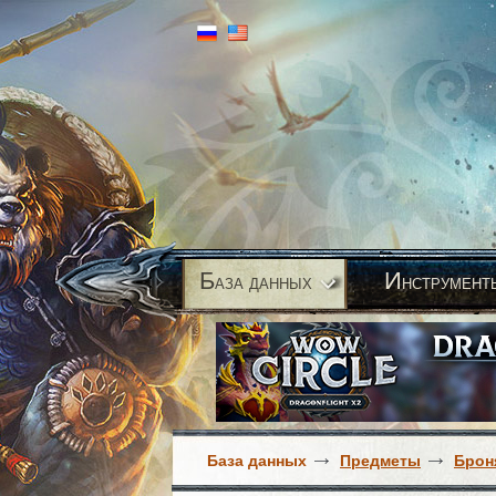
Б
И
аза данных
нструмент
База данных
Предметы
Брон