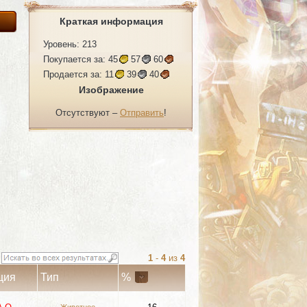
Краткая информация
Уровень: 213
Покупается за:
45
57
60
Продается за:
11
39
40
Изображение
Отсутствуют –
Отправить
!
1
-
4
из
4
ция
Тип
%