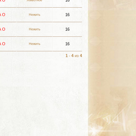
A
О
16
Животное
A
О
16
Нежить
A
О
16
Нежить
A
О
16
Нежить
1
-
4
из
4