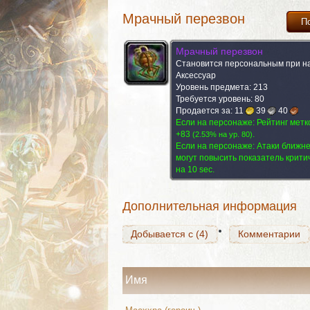
Мрачный перезвон
П
Мрачный перезвон
Становится персональным при н
Аксессуар
Уровень предмета: 213
Требуется уровень: 80
Продается за:
11
39
40
Добывается с (4)
Если на персонаже: Рейтинг метк
Комментарии
+83
.
(
2.53% на yp. 80
)
Если на персонаже:
Атаки ближне
могут повысить показатель критич
на 10 sec.
Добывается с (4)
Комментарии
Дополнительная информация
Добывается с (4)
Комментарии
Имя