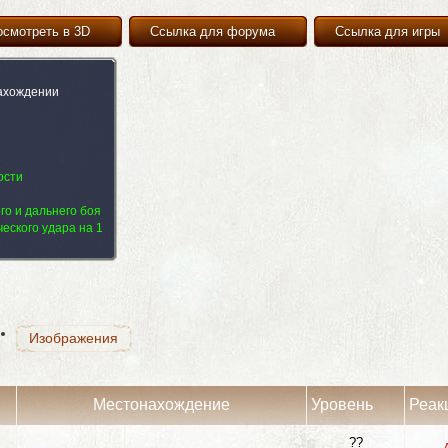
осмотреть в 3D
Ссылка для форума
Ссылка для игры
ахождении
ости
Изображения
го и дальнего боя
еского удара на 1
Изображения
Изображения
Местонахождение
Уровень
Реак
??