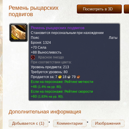
Ремень рыцарских
Посмотреть в 3D
подвигов
Ремень рыцарских подвигов
Становится персональным при нахождении
Пояс
Латы
Броня: 1324
+70 Сила
+88 Выносливость
Красное гнездо
При соответствии цвета:
Уровень предмета: 213
Требуется уровень: 80
Добывается с (1)
Продается за:
7
Комментарии
18
79
Изображения
Если на персонаже: Рейтинг меткости
+46
.
(
1.4% на yp. 80
)
Если на персонаже: Рейтинг скорости
+60
.
(
1.83% на yp. 80
)
Добывается с (1)
Комментарии
Изображения
Дополнительная информация
Добывается с (1)
Комментарии
Изображения