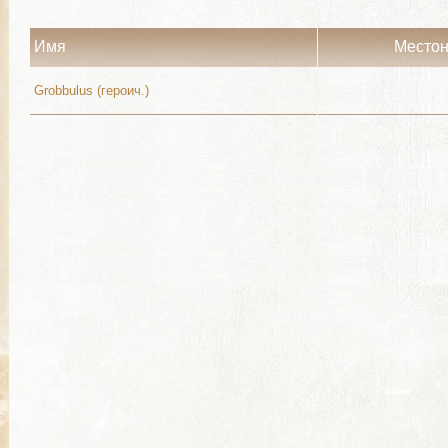
Имя
Место
Grobbulus (героич.)