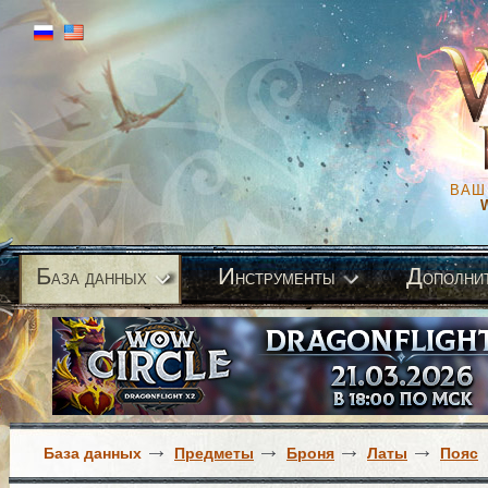
ВАШ
Б
И
Д
аза данных
нструменты
ополни
База данных
Предметы
Броня
Латы
Пояс