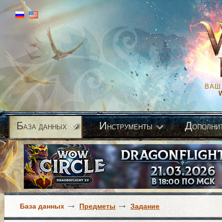
ВАШ
Б
И
Д
аза данных
нструменты
ополни
База данных
Предметы
Задание