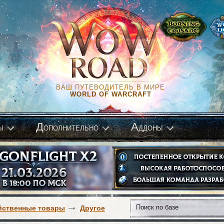
ВАШ ПУТЕВОДИТЕЛЬ В МИРЕ
WORLD OF WARCRAFT
Д
А
ы
ополнительно
ддоны
йственные товары
Другое