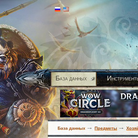
Б
И
аза данных
нструмент
База данных
Предметы
Хозя