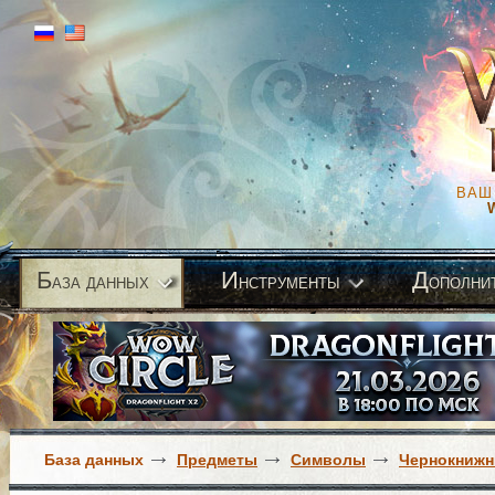
ВАШ
Б
И
Д
аза данных
нструменты
ополни
База данных
Предметы
Символы
Чернокнижн