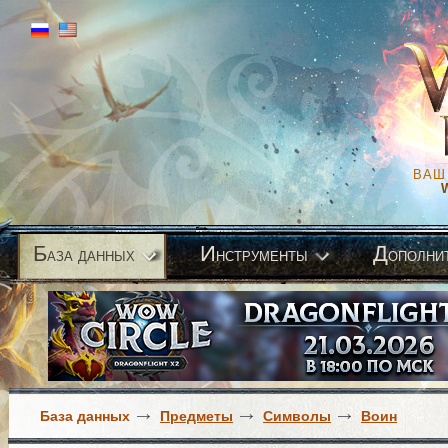
ВАШ
Б
И
Д
аза данных
нструменты
ополни
База данных
Предметы
Символы
Воин