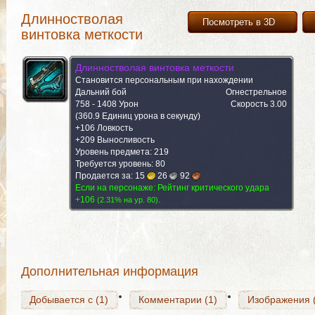
Длинностволая
Посмотреть в 3D
винтовка меткости
Длинностволая винтовка меткости
Становится персональным при нахождении
Дальний бой
Огнестрельное
758 - 1408 Урон
Скорость 3.00
(360.9 Единиц урона в секунду)
+106 Ловкость
+209 Выносливость
Уровень предмета: 219
Требуется уровень: 80
Продается за:
15
26
92
Добывается с (1)
Комментарии (1)
Изображения 
Если на персонаже: Рейтинг критического удара
+106
.
(
2.31% на yp. 80
)
Добывается с (1)
Комментарии (1)
Изображения 
Дополнительная информация
Добывается с (1)
Комментарии (1)
Изображения 