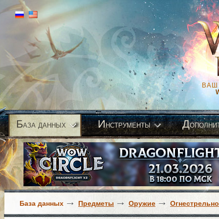
ВАШ
Б
И
Д
аза данных
нструменты
ополни
База данных
Предметы
Оружие
Огнестрельно