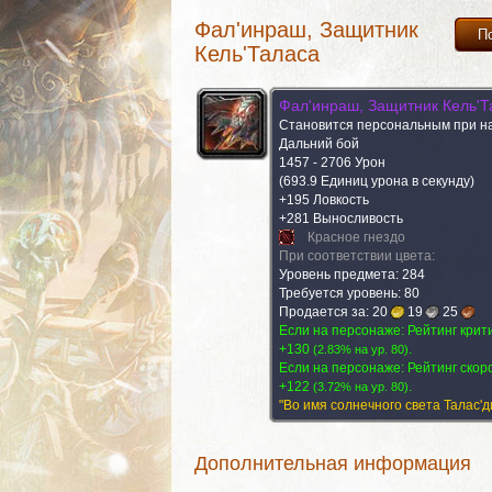
Фал'инраш, Защитник
П
Кель'Таласа
Фал'инраш, Защитник Кель'Т
Становится персональным при н
Дальний бой
1457 - 2706 Урон
(693.9 Единиц урона в секунду)
+195 Ловкость
+281 Выносливость
Красное гнездо
При соответствии цвета:
Уровень предмета: 284
Требуется уровень: 80
Продается за:
20
19
25
Добывается с (1)
Если на персонаже: Рейтинг крит
Комментарии (
+130
.
(
2.83% на yp. 80
)
Если на персонаже: Рейтинг скор
+122
.
(
3.72% на yp. 80
)
"Во имя солнечного света Талас'д
Добывается с (1)
Комментарии (
Дополнительная информация