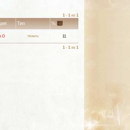
1
-
1
из
1
ция
Тип
%
A
О
11
Нежить
1
-
1
из
1