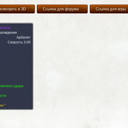
осмотреть в 3D
Ссылка для форума
Ссылка для игры
аласа
ахождении
Арбалет
Скорость 3.00
ического удара
3)
Изображения (1)
ости
ин."
3)
Изображения (1)