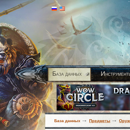
Б
И
аза данных
нструмент
База данных
Предметы
Оруж