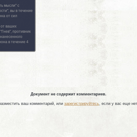
ть мысли" с
сти", вы в течение
она от сил
 от ваших
"Гнев", противник
 нанесенного
она в течение 4
Документ не содержит комментариев.
 разместить ваш комментарий, или
зарегистрируйтесь
, если у вас еще не