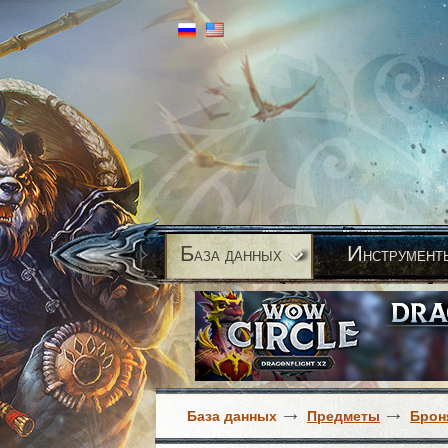
Б
И
аза данных
нструмент
База данных
Предметы
Брон