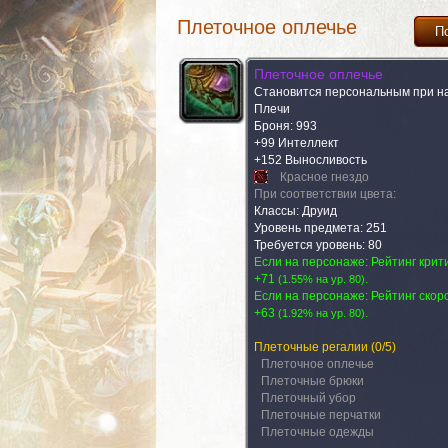
Плеточное оплечье
П
Плеточное оплечье
Становится персональным при н
Плечи
Броня: 993
+99 Интеллект
+152 Выносливость
Красное гнездо
При соответствии цвета:
Классы: Друид
Уровень предмета: 251
Требуется уровень: 80
Если на персонаже: Рейтинг крит
+71
.
(
1.55% на yp. 80
)
Если на персонаже: Рейтинг скор
+63
.
(
1.92% на yp. 80
)
Плеточные регалии
(0/5)
Плеточное оплечье
Плеточные брюки
Плеточный убор
Плеточные перчатки
Плеточные одежды