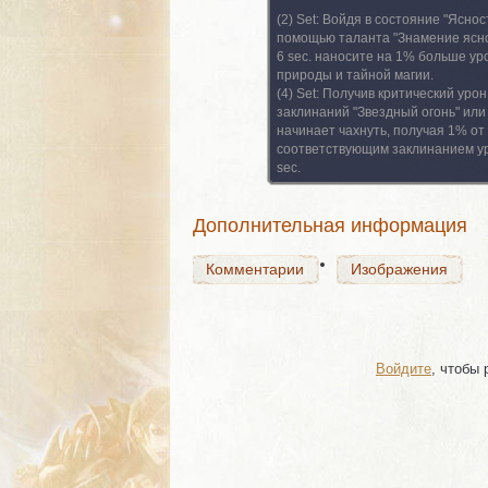
(2) Set:
Войдя в состояние "Яснос
помощью таланта "Знамение ясно
6 sec. наносите на 1% больше ур
природы и тайной магии.
Комментарии
(4) Set:
Получив критический урон
Изображения
заклинаний "Звездный огонь" или 
начинает чахнуть, получая 1% от
соответствующим заклинанием ур
sec.
Комментарии
Изображения
Дополнительная информация
Комментарии
Изображения
Войдите
, чтобы