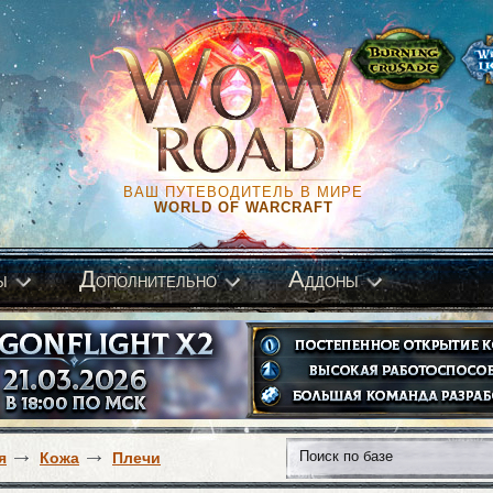
ВАШ ПУТЕВОДИТЕЛЬ В МИРЕ
WORLD OF WARCRAFT
Д
А
ы
ополнительно
ддоны
я
Кожа
Плечи