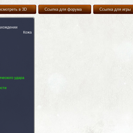
осмотреть в 3D
Ссылка для форума
Ссылка для игры
ахождении
Кожа
ического удара
ости