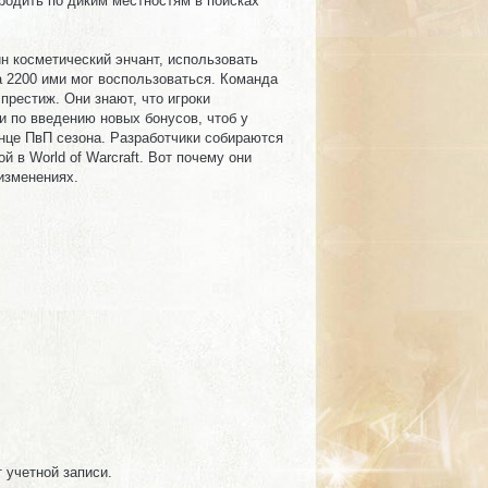
родить по диким местностям в поисках
ин косметический энчант, использовать
а 2200 ими мог воспользоваться. Команда
 престиж. Они знают, что игроки
 по введению новых бонусов, чтоб у
онце ПвП сезона. Разработчики собираются
 в World of Warcraft. Вот почему они
изменениях.
т учетной записи.