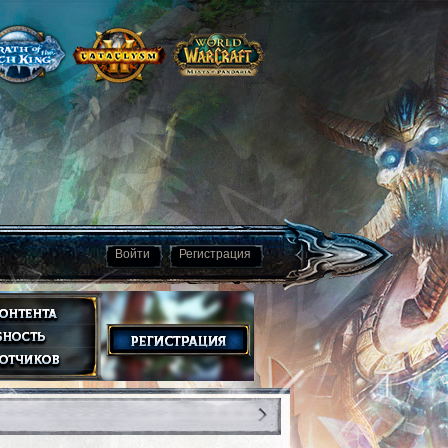
Войти
Регистрация
1
01.04.2013
1358245
0