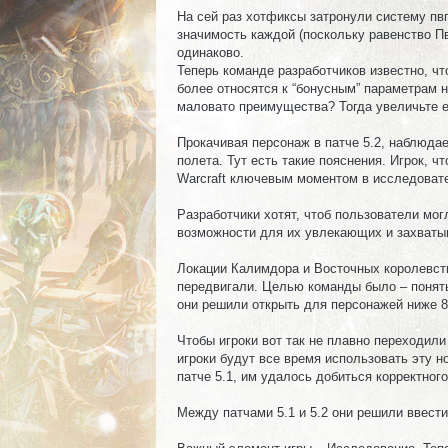
На сей раз хотфиксы затронули систему пвп
значимость каждой (поскольку равенство Пв
одинаково.
Теперь команде разработчиков известно, ч
более относятся к “бонусным” параметрам 
маловато преимущества? Тогда увеличьте е
Прокачивая персонаж в патче 5.2, наблюда
полета. Тут есть такие пояснения. Игрок, 
Warcraft ключевым моментом в исследоват
Разработчики хотят, чтоб пользователи мог
возможности для их увлекающих и захват
Локации Калимдора и Восточных королевств
передвигали. Целью команды было – понять,
они решили открыть для персонажей ниже 80
Чтобы игроки вот так не плавно переходили
игроки будут все время использовать эту н
патче 5.1, им удалось добиться корректног
Между патчами 5.1 и 5.2 они решили ввест