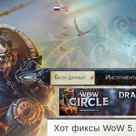
Б
И
аза данных
нструмент
Хот фиксы WoW 5.