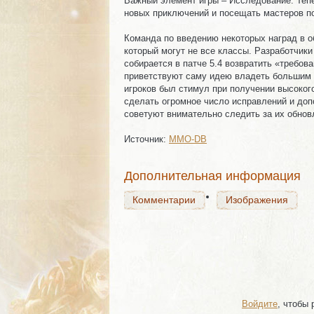
Важный элемент игры – Исследование. Тепе
новых приключений и посещать мастеров п
Команда по введению некоторых наград в об
который могут не все классы. Разработчик
собирается в патче 5.4 возвратить «требова
приветствуют саму идею владеть большим к
Комментарии
Изображения
игроков был стимул при получении высокого
сделать огромное число исправлений и допо
советуют внимательно следить за их обновл
Источник:
MMO-DB
Комментарии
Изображения
Дополнительная информация
Комментарии
Изображения
Войдите
, чтобы