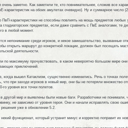
 очень заметно. Как заметили те, кто повнимательнее, сложив все хара
Е-характеристик на обоих амулетах очевидно). Ну и суммарное число (2
то ПвП-характеристики не способны повлиять на мощь предметов любых 
на гладиаторских предметах, если даже сравнить с ПвЕ аналогами, те 
го в любой момент.
ется непонимание среди игроков, и некое замешательство, вызванные от
чтобы открыть маршрут до конкретной локации, должен был посещать маст
ельской деятельности.
ли по максимуму прочувствовать, в каком невероятно большом мире они 
ывающих приключений.
, когда вышел Катаклизм, существенно изменились. Речь о точках поле
 что при заходе игроков в новый мир, они бы не потеряли множество от
-го уровня все точки полетов.
 в другой мир и выявлены были новые баги. Разработчики не понимали, ч
овинку, не зависимо от уровня героя. Они и начали исправлять свою ош
о решения уже в обновлении 5.2.
и некий функционал, который устранит минус и корректно поправит их н