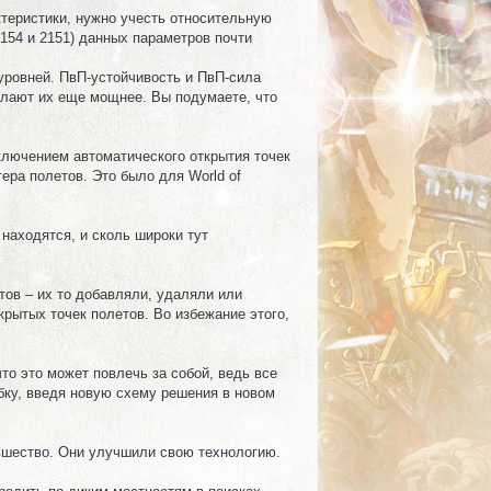
ктеристики, нужно учесть относительную
154 и 2151) данных параметров почти
уровней. ПвП-устойчивость и ПвП-сила
делают их еще мощнее. Вы подумаете, что
ключением автоматического открытия точек
ера полетов. Это было для World of
находятся, и сколь широки тут
тов – их то добавляли, удаляли или
крытых точек полетов. Во избежание этого,
то это может повлечь за собой, ведь все
ибку, введя новую схему решения в новом
овшество. Они улучшили свою технологию.