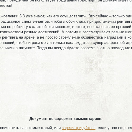
рь, прежде чем он использует воздушный транспорт, он должен будет б
олетов!
новлении 5.3 уже знают, как его осуществлять. Это сейчас – только од
и расширяют спект энчантов, чтобы любой класс при достижении рейтинг
ния по рейтингу к элитной экипировке», в итоге, восстановив ее прежний
оличеством разных достижений. А потому и рассматривают разные шаги
 рейтинга на арене, а не просто стремление обзавестись наградами в к
лнений, чтобы игроки могли только наслаждаться супер эффектной игрой
ениями в патчноте. Тогда вы всегда будете вовремя знать о последних 
Документ не содержит комментариев.
 разместить ваш комментарий, или
зарегистрируйтесь
, если у вас еще не