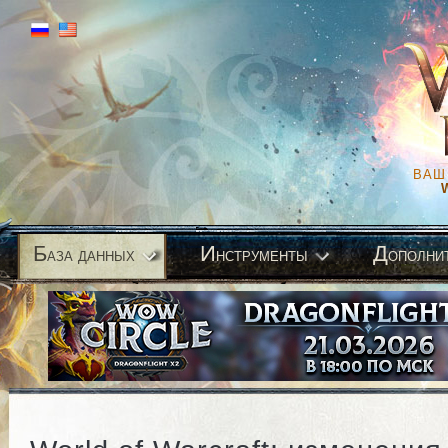
ВАШ
Б
И
Д
аза данных
нструменты
ополни