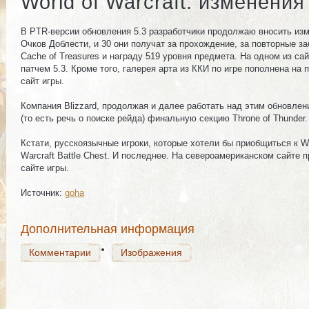
World of Warcraft: изменени
В PTR-версии обновления 5.3 разработчики продолжаю вносить изме
Очков Доблести, и 30 они получат за прохождение, за повторные за
Cache of Treasures и награду 519 уровня предмета. На одном из сай
патчем 5.3. Кроме того, галерея арта из ККИ по игре пополнена н
сайт игры.
Компания Blizzard, продолжая и далее работать над этим обновле
(то есть речь о поиске рейда) финальную секцию Throne of Thunde
Комментарии
Изображения
Кстати, русскоязычные игроки, которые хотели бы приобщиться к Wo
Warcraft Battle Chest. И последнее. На североамериканском сайте п
сайте игры.
Источник:
goha
Комментарии
Изображения
Дополнительная информация
Комментарии
Изображения