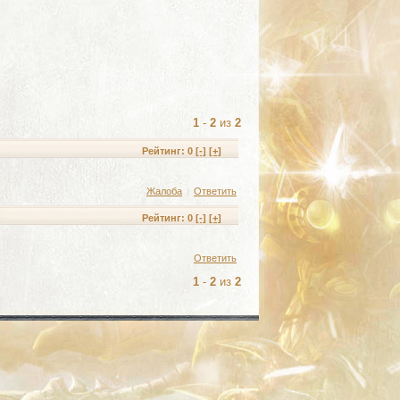
1
-
2
из
2
Рейтинг:
0
[-]
[+]
Жалоба
|
Ответить
Рейтинг:
0
[-]
[+]
Ответить
1
-
2
из
2