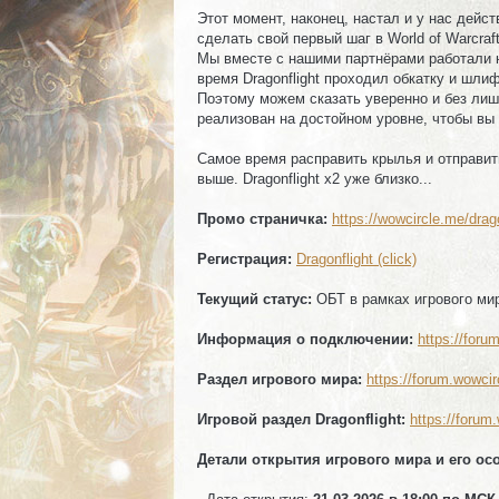
Этот момент, наконец, настал и у нас дейс
сделать свой первый шаг в World of Warcraf
Мы вместе с нашими партнёрами работали 
время Dragonflight проходил обкатку и шли
Поэтому можем сказать уверенно и без лишн
реализован на достойном уровне, чтобы вы 
Самое время расправить крылья и отправить
выше. Dragonflight x2 уже близко...
Промо страничка:
https://wowcircle.me/drago
Регистрация:
Dragonflight (click)
Текущий статус:
ОБТ в рамках игрового ми
Информация о подключении:
https://for
Раздел игрового мира:
https://forum.wowci
Игровой раздел Dragonflight:
https://forum
Детали открытия игрового мира и его ос