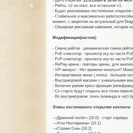
- Дата открытия:
21.03.2026 в 18:00 по МСК
- Рейты: x2 на опыт, все остальное х1.
- Будет реализовано постепенное открытие к
- Стабильное и максимально работоспособн
момент, с акцентом на актуальный для Dragon
- Обширная рекламная кампания, которая на
Модификации(кастом):
- Смена рейтов - динамическая смена рейтов 
- PvE-спектатор - просмотр игр по части PvE
- PvP-спектатор - просмотр игр по части PvP
- RePlay-арена - повторы арены, для анализ
- ViP-аккаунт - Нет времени качаться? Може
- Интерактивное меню (.menu) - большое ко
- Внутриигровой магазин с уникальными вещ
- Включен режим кросс-фракции (межфракци
- Со старта будут открыты все точки перелет
- Во внутриигровом .menu (команда в чат) 
Этапы постепенного открытия контента:
- «Драконий полёт» (10.0) - старт сервера
- «Угли Нелтариона» (10.1)
- «Стражи Сна» (10.2)