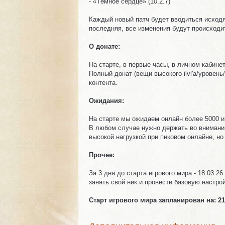
- «Тёмное сердце» (10.2.7)
Каждый новый патч будет вводиться исходя
последняя, все изменения будут происходит
О донате:
На старте, в первые часы, в личном кабинет
Полный донат (вещи высокого ilvl'a/уровень
контента.
Ожидания:
На старте мы ожидаем онлайн более 5000 и
В любом случае нужно держать во внимании
высокой нагрузкой при пиковом онлайне, н
Прочее:
Комментарии (2)
Изображения
За 3 дня до старта игрового мира - 18.03.2
занять свой ник и провести базовую настро
Старт игрового мира запланирован на: 21
Комментарии (2)
Изображения