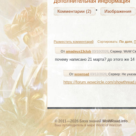
Дополнительная информация
Комментарии (2)
Изображения
Разместить комментарий
|
Сортировать:
По дате
,
П
От
amadeus13club
03/10/2026
; Сервер: WoW Cir
почему написано 21 марта? до этого же 14
От
wowroad
03/12/2026
; Сервер: Не указа
https://forum.wowcircle.com/showthre
© 2011—2026 База знаний
WoWRoad.info
Ваш путеводитель в мире World of Warcraft