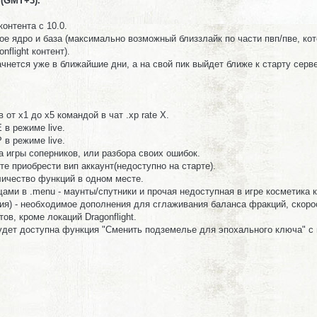
 (GMT+3).
онтента с 10.0.
ое ядро и база (максимально возможный близзлайк по части пвп/пве, ко
flight контент).
чнется уже в ближайшие дни, а на свой пик выйдет ближе к старту серв
от х1 до х5 командой в чат .xp rate X.
 в режиме live.
 в режиме live.
а игры соперников, или разбора своих ошибок.
те приобрести вип аккаунт(недоступно на старте).
личество функций в одном месте.
ами в .menu - маунты/спутники и прочая недоступная в игре косметика к
я) - необходимое дополнения для сглаживания баланса фракций, скоро
ов, кроме локаций Dragonflight.
будет доступна функция "Сменить подземелье для эпохального ключа" с