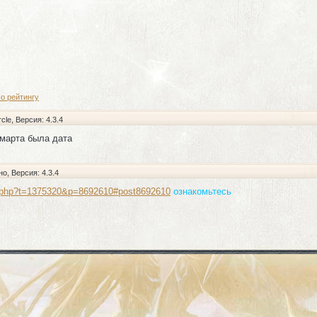
о рейтингу
cle
, Версия: 4.3.4
 марта была дата
но
, Версия: 4.3.4
ad.php?t=1375320&p=8692610#post8692610
ознакомьтесь