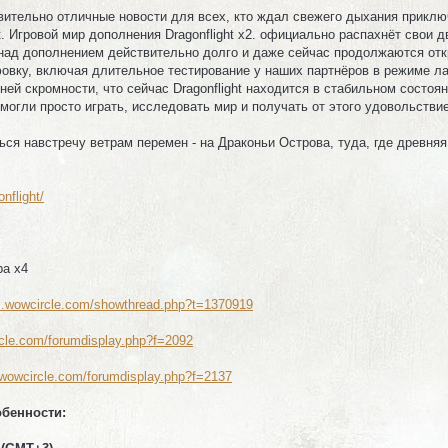
твительно отличные новости для всех, кто ждал свежего дыхания приклю
t. Игровой мир дополнения Dragonflight x2. официально распахнёт свои д
над дополнением действительно долго и даже сейчас продолжаются отк
фовку, включая длительное тестирование у наших партнёров в режиме л
ей скромности, что сейчас Dragonflight находится в стабильном состоян
могли просто играть, исследовать мир и получать от этого удовольствие
ся навстречу ветрам перемен - на Драконьи Острова, туда, где древняя
nflight/
ра х4
um.wowcircle.com/showthread.php?t=1370919
rcle.com/forumdisplay.php?f=2092
.wowcircle.com/forumdisplay.php?f=2137
обенности: