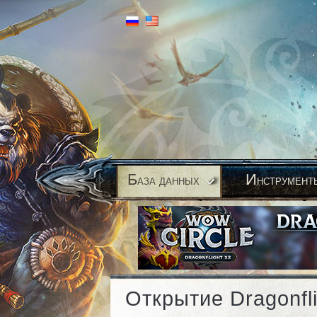
Б
И
аза данных
нструмент
Открытие Dragonfli