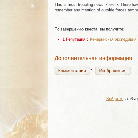
This is most troubling news, <имя>. There hav
remember any mention of outside forces tamperi
Комментарии
Изображения
Дает
По завершению квеста, вы получите:
1 Репутация с
Кенарийская экспедиция
Комментарии
Изображения
Дополнительная информация
Комментарии
Изображения
Войдите
, чтобы