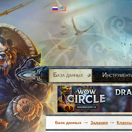
Б
И
аза данных
нструмент
База данных
Задания
Класс