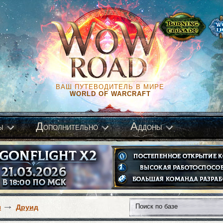
ВАШ ПУТЕВОДИТЕЛЬ В МИРЕ
WORLD OF WARCRAFT
Д
А
ы
ополнительно
ддоны
ы
Друид