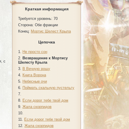
Краткая информация
Требуется уровень: 70
Сторона:
Обе фракции
Конец:
Мортис Шелест Крыла
Цепочка
1.
Не просто сон
2.
Возвращение к Мортису
, с
Шелесту Крыла
3.
В Вечную рощу
4.
Книга Ворона
5.
Небесные очи
6.
Поймать скальную пустельгу
7.
8.
Если дорог тебе твой дом
9.
Жала скорпидов
10.
11.
Если дорог тебе твой дом
12.
Жала скорпидов