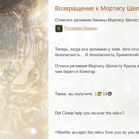
Возвращение к Мортису Шел
Отнесите реликвии Авианы Мортису Шелесту
Реликвии Авианы
Описание
Теперь, когда все реликвии у тебя, беги о
безопасность... И безопасность Хранителей
Отнеси реликвии Мортису Шелесту Крыла и 
чем борется Клинтар.
Награда
Также, вы получите:
1
14
Прогресс
Did Clintar help you recover the relics?
Завершение
<Morthis accepts the relics from you as you d