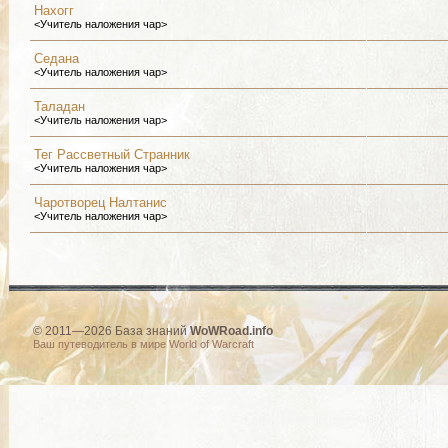
Нахогг
<Учитель наложения чар>
Седана
<Учитель наложения чар>
Таладан
<Учитель наложения чар>
Тег Рассветный Странник
<Учитель наложения чар>
Чаротворец Налтанис
<Учитель наложения чар>
© 2011—2026 База знаний
WoWRoad.info
Ваш путеводитель в мире World of Warcraft