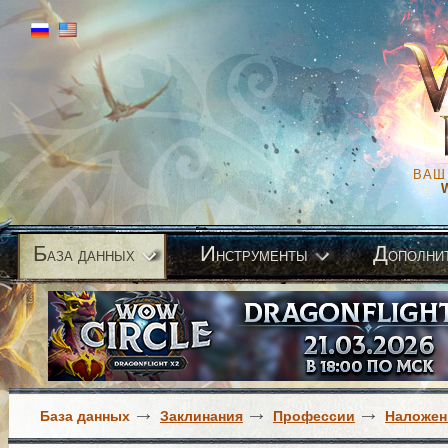
ВАШ
Б
И
Д
аза данных
нструменты
ополни
База данных
Заклинания
Профессии
Наложен