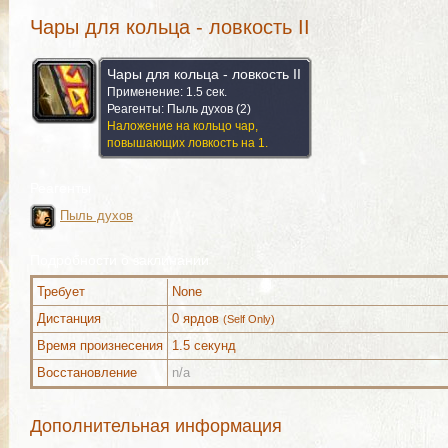
Чары для кольца - ловкость II
Чары для кольца - ловкость II
Применение: 1.5 сек.
Реагенты: Пыль духов (2)
Наложение на кольцо чар,
повышающих ловкость на 1.
Реагенты
Пыль духов
2
2
2
2
2
2
2
2
2
Подробности о заклинании
Требует
None
Можно выучить (12)
Можно выучить (1)
Коммента
Дистанция
0 ярдов
(Self Only)
Время произнесения
1.5 секунд
Восстановление
n/a
Можно выучить (12)
Можно выучить (1)
Коммента
Дополнительная информация