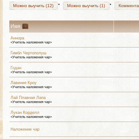
Можно выучить (12)
Можно выучить (1)
Коммента
Имя
Аннора
<Учитель наложения чар>
Гимбл Чертополуш
<Учитель наложения чар>
Годан
<Учитель наложения чар>
Лавиния Кроу
<Учитель наложения чар>
Лай Плавная Лапа
<Учитель наложения чар>
Лукан Корделл
<Учитель наложения чар>
Наложение чар