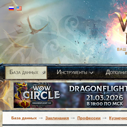
ВАШ
Б
И
Д
аза данных
нструменты
ополни
База данных
Заклинания
Профессии
Кузнечн