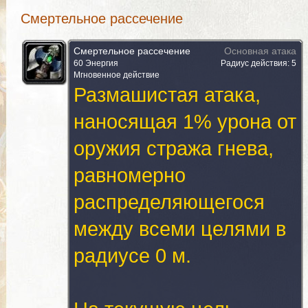
Смертельное рассечение
Смертельное рассечение
Основная атака
60 Энергия
Радиус действия: 5
Мгновенное действие
Размашистая атака,
наносящая 1% урона от
оружия стража гнева,
равномерно
распределяющегося
между всеми целями в
радиусе 0 м.