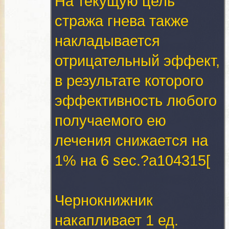
На текущую цель
стража гнева также
накладывается
отрицательный эффект,
в результате которого
эффективность любого
получаемого ею
лечения снижается на
1% на 6 sec.?a104315[
Чернокнижник
накапливает 1 ед.