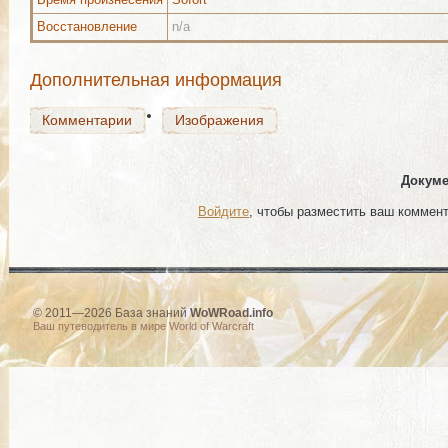
Восстановление
n/a
Комментарии
Изображения
Дополнительная информация
Комментарии
Изображения
Докуме
Войдите
, чтобы разместить ваш коммен
© 2011—2026 База знаний
WoWRoad.info
Ваш путеводитель в мире World of Warcraft