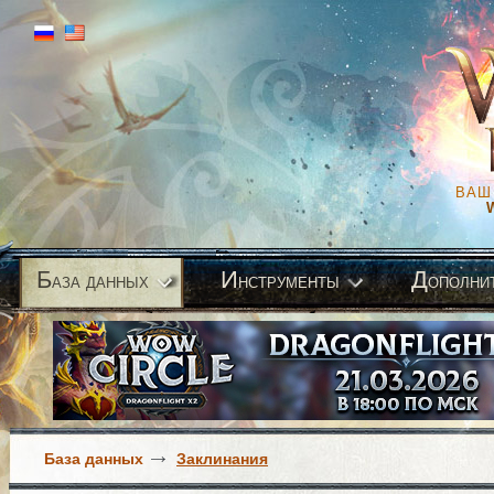
ВАШ
Б
И
Д
аза данных
нструменты
ополни
База данных
Заклинания