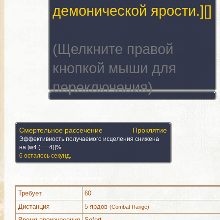
демонической ярости.][]
(Щелкните правой
кнопкой мыши для
переключения)
Аура
Смертельное рассечение
Проклятие
Эффективность получаемого исцеления снижена
на [w4 (::::::4)]%.
6 осталось секунд.
Подробности о заклинании
Требует
60
Комментарии
Изображения
Дистанция
5 ярдов
(Combat Range)
Время произнесения
Sofort