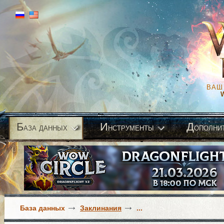
ВАШ
Б
И
Д
аза данных
нструменты
ополни
База данных
Заклинания
...