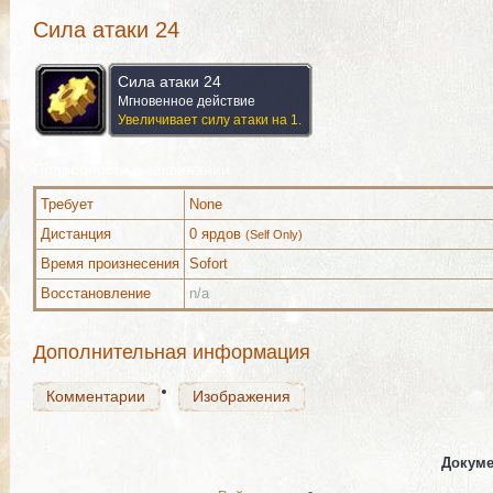
Сила атаки 24
Сила атаки 24
Мгновенное действие
Увеличивает силу атаки на 1.
Подробности о заклинании
Требует
None
Комментарии
Изображения
Дистанция
0 ярдов
(Self Only)
Время произнесения
Sofort
Восстановление
n/a
Комментарии
Изображения
Дополнительная информация
Комментарии
Изображения
Докуме