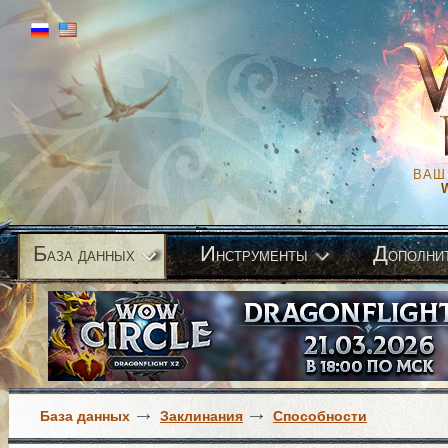
ВАШ
Б
И
Д
аза данных
нструменты
ополни
База данных
Заклинания
Способности