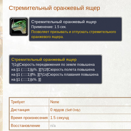
Стремительный оранжевый ящер
Стремительный оранжевый ящер
Применение: 1.5 сек.
Позволяет призывать и отпускать стремительного
оранжевого ящера.
Аура
Стремительный оранжевый ящер
?j1g[Скорость передвижения по земле повышена
на [j1 (::::::1)]g%. ][]?j1f[Скорость полета повышена
на [j1 (::::::1)]f%. ][]?j1s[Скорость плавания повышена
на [j1 (::::::1)]s%. ][]
Подробности о заклинании
Требует
None
Можно выучить (1)
Комментарии
Изображения
Дистанция
0 ярдов
(Self Only)
Время произнесения
1.5 секунд
Восстановление
n/a
Можно выучить (1)
Комментарии
Изображения