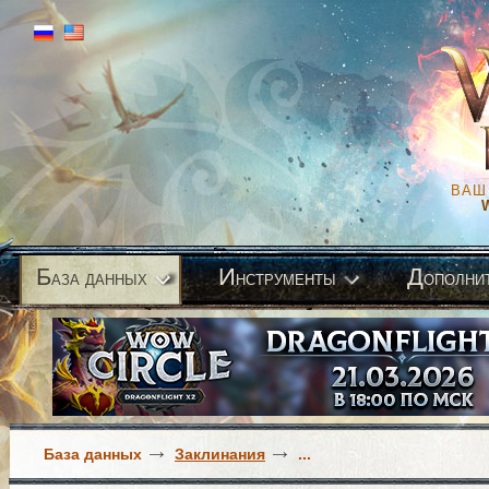
ВАШ
Б
И
Д
аза данных
нструменты
ополни
База данных
Заклинания
...