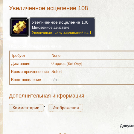
Увеличенное исцеление 108
Увеличенное исцеление 108
Мгновенное действие
Увеличивает силу заклинаний на 1.
Подробности о заклинании
Требует
None
Комментарии
Изображения
Дистанция
0 ярдов
(Self Only)
Время произнесения
Sofort
Восстановление
n/a
Комментарии
Изображения
Дополнительная информация
Комментарии
Изображения
Докуме