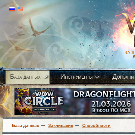
ВАШ
Б
И
Д
аза данных
нструменты
ополни
База данных
Заклинания
Способности