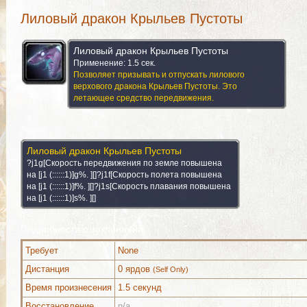
Лиловый дракон Крыльев Пустоты
Лиловый дракон Крыльев Пустоты
Применение: 1.5 сек.
Позволяет призывать и отпускать лилового
верхового дракона Крыльев Пустоты. Это
летающее средство передвижения.
Аура
Лиловый дракон Крыльев Пустоты
?j1g[Скорость передвижения по земле повышена
на [j1 (::::::1)]g%. ][]?j1f[Скорость полета повышена
на [j1 (::::::1)]f%. ][]?j1s[Скорость плавания повышена
на [j1 (::::::1)]s%. ][]
Подробности о заклинании
Требует
None
Можно выучить (1)
Комментарии
Изображения
Дистанция
0 ярдов
(Self Only)
Время произнесения
1.5 секунд
Восстановление
n/a