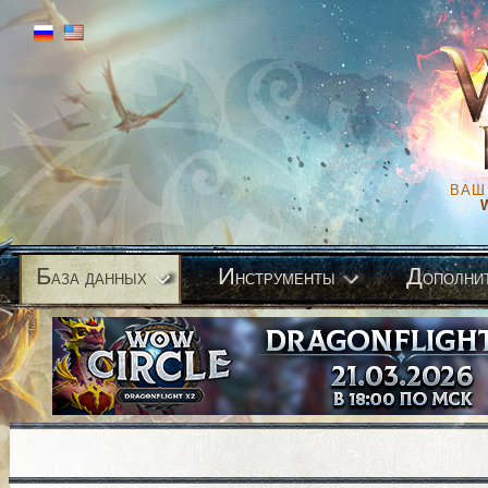
ВАШ
Б
И
Д
аза данных
нструменты
ополни