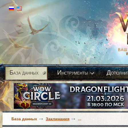
ВАШ
Б
И
Д
аза данных
нструменты
ополни
База данных
Заклинания
...