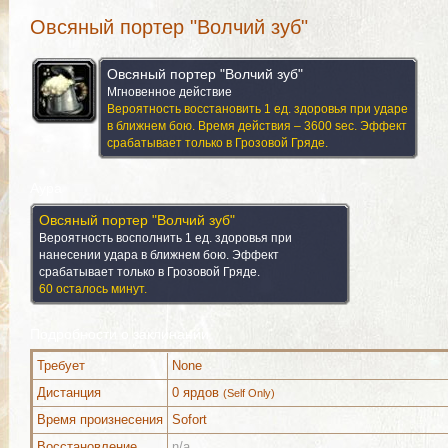
Овсяный портер "Волчий зуб"
Овсяный портер "Волчий зуб"
Мгновенное действие
Вероятность восстановить 1 ед. здоровья при ударе
в ближнем бою. Время действия – 3600 sec. Эффект
срабатывает только в Грозовой Гряде.
Аура
Овсяный портер "Волчий зуб"
Вероятность восполнить 1 ед. здоровья при
нанесении удара в ближнем бою. Эффект
срабатывает только в Грозовой Гряде.
60 осталось минут.
Подробности о заклинании
Требует
None
Используется (1)
Комментарии
Изображения
Дистанция
0 ярдов
(Self Only)
Время произнесения
Sofort
Восстановление
n/a