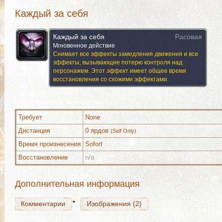
Каждый за себя
Каждый за себя
Расовая
Мгновенное действие
Снимает все эффекты замедления движения и все
эффекты, вызывающие потерю контроля над
персонажем. Этот эффект имеет общее время
восстановления со схожими эффектами.
Подробности о заклинании
Требует
None
Комментарии
Изображения (2)
Дистанция
0 ярдов
(Self Only)
Время произнесения
Sofort
Восстановление
n/a
Комментарии
Изображения (2)
Дополнительная информация
Комментарии
Изображения (2)