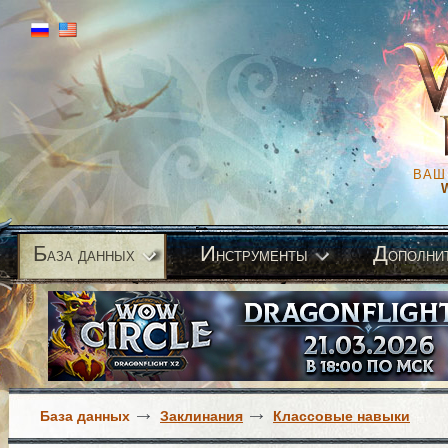
ВАШ
Б
И
Д
аза данных
нструменты
ополни
База данных
Заклинания
Классовые навыки