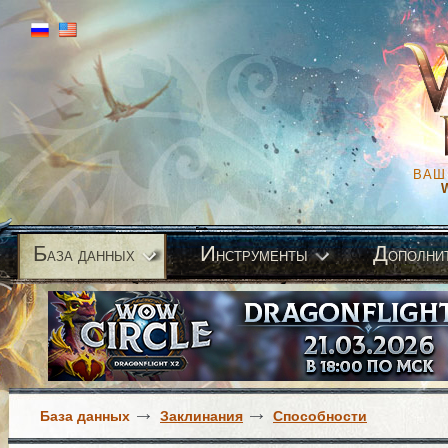
ВАШ
Б
И
Д
аза данных
нструменты
ополни
База данных
Заклинания
Способности