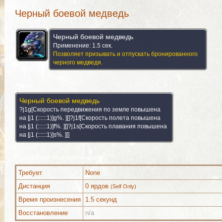
Черный боевой медведь
Черный боевой медведь
Применение: 1.5 сек.
Позволяет призывать и отпускать бронированного
черного медведя.
Аура
Черный боевой медведь
?j1g[Скорость передвижения по земле повышена
на [j1 (::::::1)]g%. ][]?j1f[Скорость полета повышена
на [j1 (::::::1)]f%. ][]?j1s[Скорость плавания повышена
на [j1 (::::::1)]s%. ][]
Подробности о заклинании
Требует
None
Можно выучить (1)
Комментарии
Изображения
Дистанция
0 ярдов
(Self Only)
Время произнесения
1.5 секунд
Восстановление
n/a
Можно выучить (1)
Комментарии
Изображения