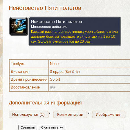
Неистовство Пяти полетов
Неистовство Пяти полетов
Мгновенное действие
Каждый раз, нанося противнику урон в ближнем или
дальнем бою, вы повышаете силу атаки на 1 на 10
сек. Эффект суммируется до 20 раз.
Подробности о заклинании
Требует
None
Используется (1)
Комментарии
Изображения
Дистанция
0 ярдов
(Self Only)
Время произнесения
Sofort
Восстановление
n/a
Используется (1)
Комментарии
Изображения
Дополнительная информация
Используется (1)
Комментарии
Изображения