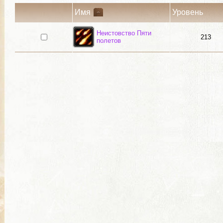
Имя
Уровень
Неистовство Пяти
213
полетов