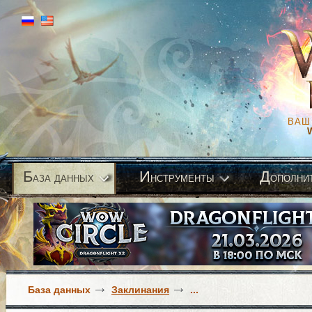
ВАШ
Б
И
Д
аза данных
нструменты
ополни
База данных
Заклинания
...