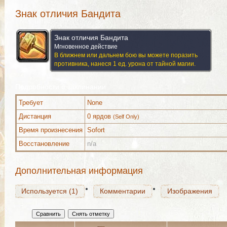
Знак отличия Бандита
Знак отличия Бандита
Мгновенное действие
В ближнем или дальнем бою вы можете поразить
противника, нанеся 1 ед. урона от тайной магии.
Подробности о заклинании
Требует
None
Используется (1)
Комментарии
Изображения
Дистанция
0 ярдов
(Self Only)
Время произнесения
Sofort
Восстановление
n/a
Используется (1)
Комментарии
Изображения
Дополнительная информация
Используется (1)
Комментарии
Изображения