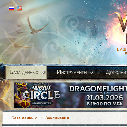
ВАШ
Б
И
Д
аза данных
нструменты
ополни
База данных
Заклинания
...