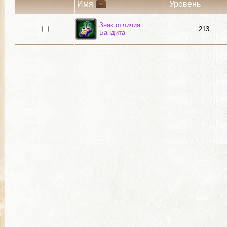
Имя
Уровень
Знак отличия
213
Бандита