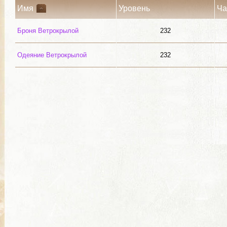
Имя
Уровень
Ча
Броня Ветрокрылой
232
Одеяние Ветрокрылой
232