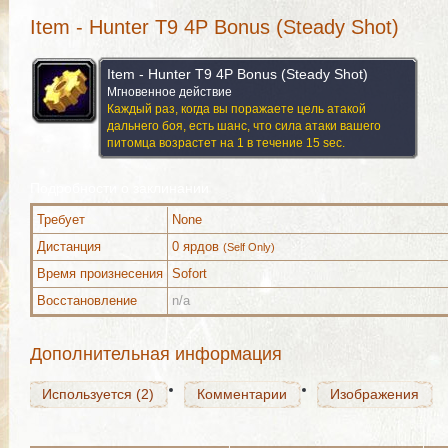
Item - Hunter T9 4P Bonus (Steady Shot)
Item - Hunter T9 4P Bonus (Steady Shot)
Мгновенное действие
Каждый раз, когда вы поражаете цель атакой
дальнего боя, есть шанс, что сила атаки вашего
питомца возрастет на 1 в течение 15 sec.
Подробности о заклинании
Требует
None
Используется (2)
Комментарии
Изображения
Дистанция
0 ярдов
(Self Only)
Время произнесения
Sofort
Восстановление
n/a
Используется (2)
Комментарии
Изображения
Дополнительная информация
Используется (2)
Комментарии
Изображения