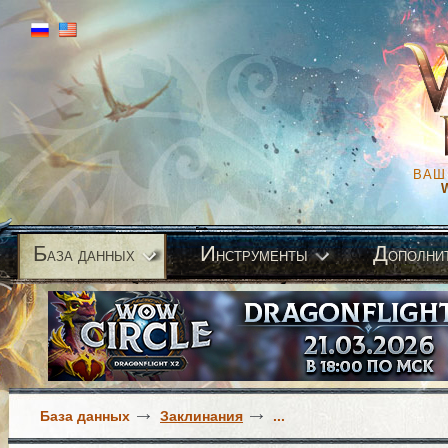
ВАШ
Б
И
Д
аза данных
нструменты
ополни
База данных
Заклинания
...