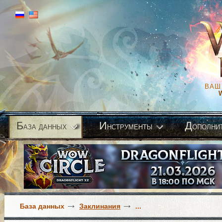
ВАШ
Б
И
Д
аза данных
нструменты
ополни
База данных
Заклинания
...