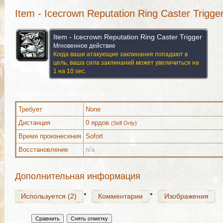
Item - Icecrown Reputation Ring Caster Trigge
Item - Icecrown Reputation Ring Caster Trigger
Мгновенное действие
Когда ваши атакующие заклинания попадают в
цель, ваша сила заклинаний может увеличиться на
1 на 10 sec.
Подробности о заклинании
Требует
None
Используется (2)
Комментарии
Изображения
Дистанция
0 ярдов
(Self Only)
Время произнесения
Sofort
Восстановление
n/a
Используется (2)
Комментарии
Изображения
Дополнительная информация
Используется (2)
Комментарии
Изображения