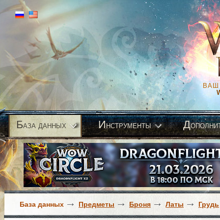
ВАШ
Б
И
Д
аза данных
нструменты
ополни
База данных
Предметы
Броня
Латы
Грудь