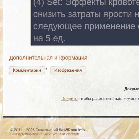
(4) Set:
Эффекты кровоте
снизить затраты ярости 
Комментарии
Изображения
следующее применение 
на 5 ед.
Комментарии
Изображения
Дополнительная информация
Комментарии
Изображения
Докуме
Войдите
, чтобы разместить ваш коммен
© 2011—2026 База знаний
WoWRoad.info
Ваш путеводитель в мире World of Warcraft