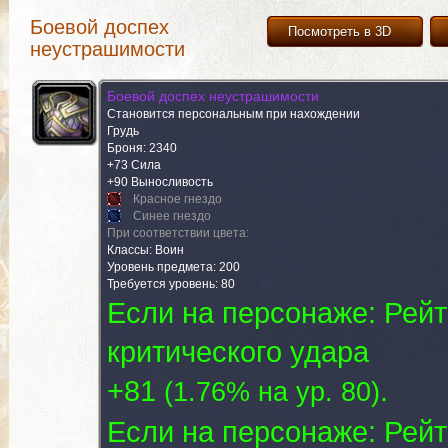
Боевой доспех
Посмотреть в 3D
неустрашимости
Боевой доспех неустрашимости
Становится персональным при нахождении
Грудь
Броня: 2340
+73 Сила
+90 Выносливость
Красное гнездо
Синее гнездо
При соответствии цвета:
Классы: Воин
Уровень предмета: 200
Требуется уровень: 80
Если на персонаже: Рейт
критического удара
+81
.
(
1.76% на yp. 80
)
Если на персонаже: Рейт