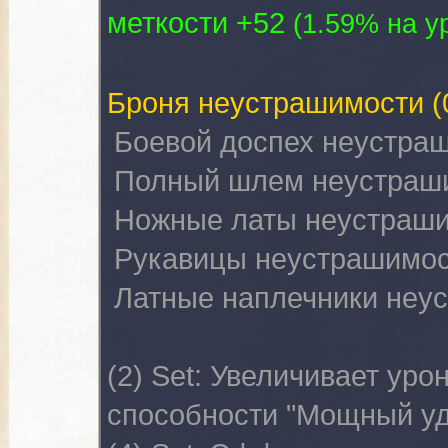
меткости +52
(
1.59% на yp
Броня неустрашимости
(
Боевой доспех неустра
Полный шлем неустраш
Ножные латы неустраш
Рукавицы неустрашимо
Латные наплечники неу
(2) Set:
Увеличивает урон
способности "Мощный уд