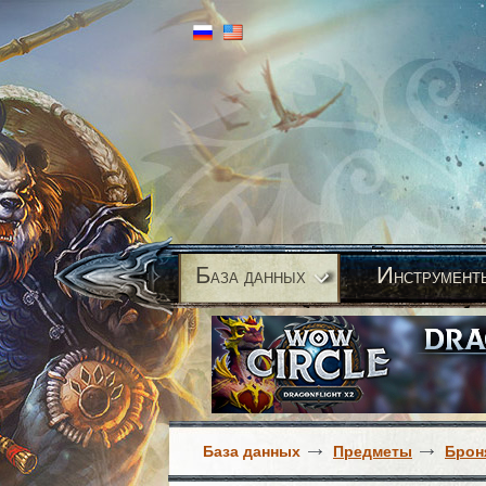
Б
И
аза данных
нструмент
База данных
Предметы
Брон