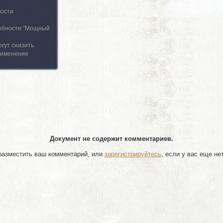
мости
собности "Мощный
гут снизить
рименение
Документ не содержит комментариев.
 разместить ваш комментарий, или
зарегистрируйтесь
, если у вас еще не