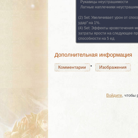
Рукавицы неустрашимости
Латные наплечники неустраши
Комментарии
(2) Set:
Увеличивает урон от спо
Изображения
удар" на 1%.
(4) Set:
Эффекты кровотечения мо
затраты ярости на следующее п
способности на 5 ед.
Комментарии
Изображения
Дополнительная информация
Комментарии
Изображения
Войдите
, чтобы