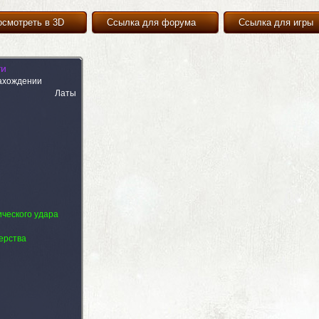
осмотреть в 3D
Ссылка для форума
Ссылка для игры
ти
ахождении
Латы
ического удара
ерства