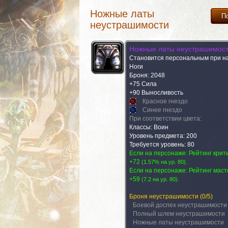
Ножные латы
П
неустрашимости
Ножные латы неустрашимос
Становится персональным при н
Ноги
Броня: 2048
+75 Сила
+90 Выносливость
Красное гнездо
Синее гнездо
При соответствии цвета:
Классы: Воин
Уровень предмета: 200
Требуется уровень: 80
Если на персонаже: Рейтинг крит
+72
.
(
1.57% на yp. 80
)
Если на персонаже: Рейтинг маст
+59
.
(
7.2 на yp. 80
)
Броня неустрашимости
(0/5)
Боевой доспех неустрашимости
Полный шлем неустрашимости
Ножные латы неустрашимости