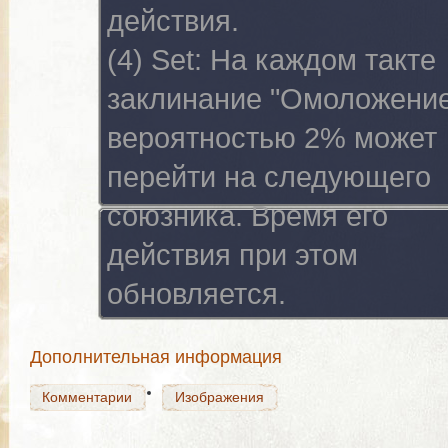
действия.
(4) Set:
На каждом такте
заклинание "Омоложение
вероятностью 2% может
перейти на следующего
союзника. Время его
Комментарии
Изображения
действия при этом
обновляется.
Комментарии
Изображения
Дополнительная информация
Комментарии
Изображения