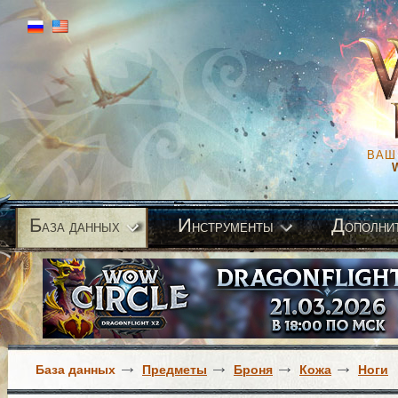
ВАШ
Б
И
Д
аза данных
нструменты
ополни
База данных
Предметы
Броня
Кожа
Ноги