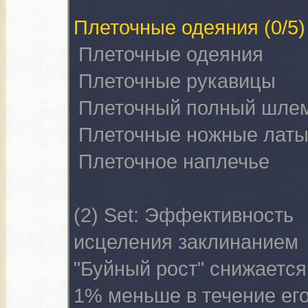
Плеточные одеяния
(0/5)
Плеточные одеяния
Плеточные рукавицы
Плеточный полный шле
Плеточные ножные лат
Плеточное наплечье
(2) Set:
Эффективность
исцеления заклинанием
"Буйный рост" снижается
1% меньше в течение ег