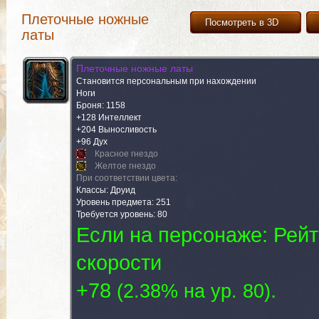
Плеточные ножные
Посмотреть в 3D
латы
Плеточные ножные латы
Становится персональным при нахождении
Ноги
Броня: 1158
+128 Интеллект
+204 Выносливость
+96 Дух
Красное гнездо
Желтое гнездо
При соответствии цвета:
Классы: Друид
Уровень предмета: 251
Требуется уровень: 80
Если на персонаже: Рейт
скорости
+78
.
(
2.38% на yp. 80
)