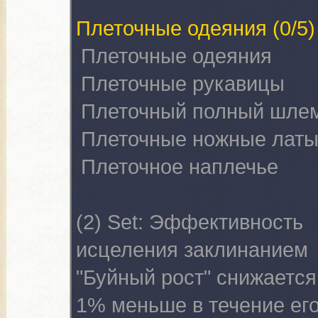
Плеточные одеяния
(0/5)
Плеточные одеяния
Плеточные рукавицы
Плеточный полный шле
Плеточные ножные лат
Плеточное наплечье
(2) Set:
Эффективность
исцеления заклинанием
"Буйный рост" снижается
1% меньше в течение ег