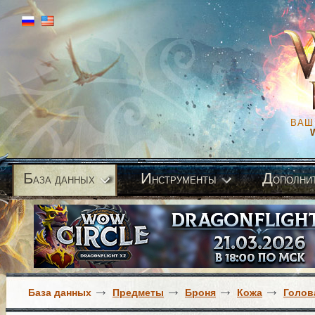
ВАШ
Б
И
Д
аза данных
нструменты
ополни
База данных
Предметы
Броня
Кожа
Голов