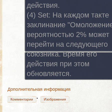
действия.
(4) Set:
На каждом такте
заклинание "Омоложение
вероятностью 2% может
перейти на следующего
союзника. Время его
Комментарии
Изображения
действия при этом
обновляется.
Комментарии
Изображения
Дополнительная информация
Комментарии
Изображения