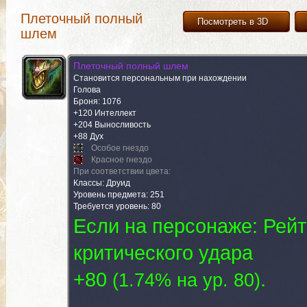
Плеточный полный
Посмотреть в 3D
шлем
Плеточный полный шлем
Становится персональным при нахождении
Голова
Броня: 1076
+120 Интеллект
+204 Выносливость
+88 Дух
Особое гнездо
Красное гнездо
При соответствии цвета:
Классы: Друид
Уровень предмета: 251
Требуется уровень: 80
Если на персонаже: Рейт
критического удара
+80
.
(
1.74% на yp. 80
)