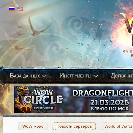
ВАШ
Б
И
Д
аза данных
нструменты
ополни
WoW Road
Новости серверов
World of Warcr