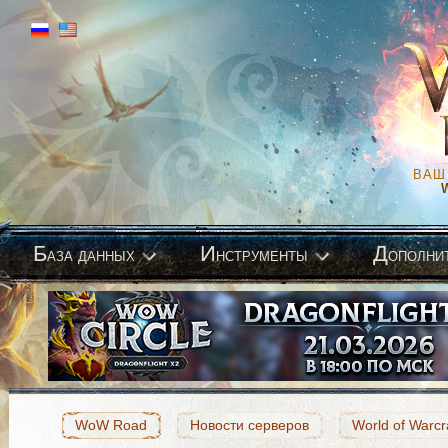
ВАШ
Б
И
Д
аза данных
нструменты
ополни
WoW Road
Новости серверов
World of Warcr