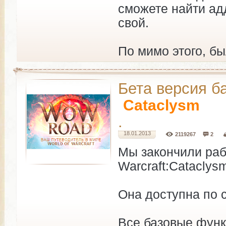
сможете найти ад
свой.
По мимо этого, б
Бета версия б
Cataclysm
.
18.01.2013
2119267
2
Мы закончили рабо
Warcraft:Cataclysm
Она доступна по
Все базовые функ