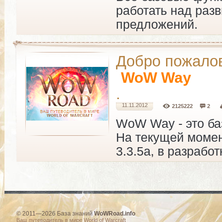
работать над раз
предложений.
Добро пожалов
WoW Way
.
11.11.2012
2125222
2
WoW Way - это баз
На текущей момен
3.3.5a, в разработ
© 2011—2026 База знаний
WoWRoad.info
Ваш путеводитель в мире World of Warcraft