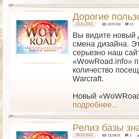
Дорогие польз
13.11.2013
2075750
13
Вы видите новый д
смена дизайна. Э
серьезно наш сай
«WowRoad.info» п
количество посеще
Warcraft.
Новый «WoWRoad.i
подробнее...
Релиз базы зн
05.03.2013
2115675
3