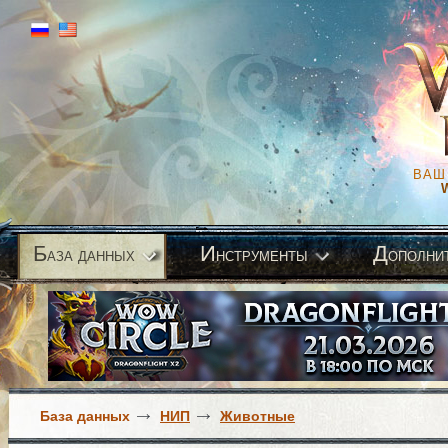
ВАШ
Б
И
Д
аза данных
нструменты
ополни
База данных
НИП
Животные