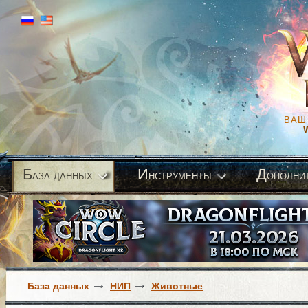
ВАШ
Б
И
Д
аза данных
нструменты
ополни
База данных
НИП
Животные