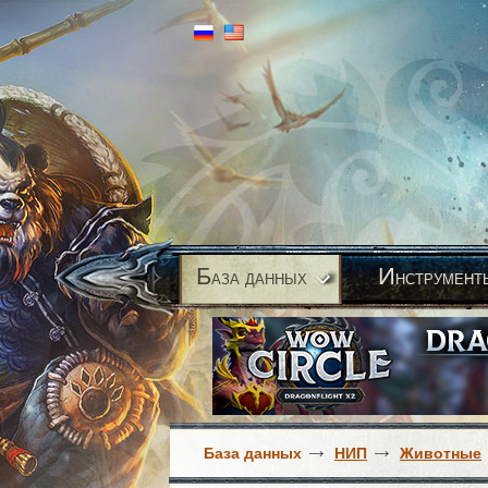
Б
И
аза данных
нструмент
База данных
НИП
Животные