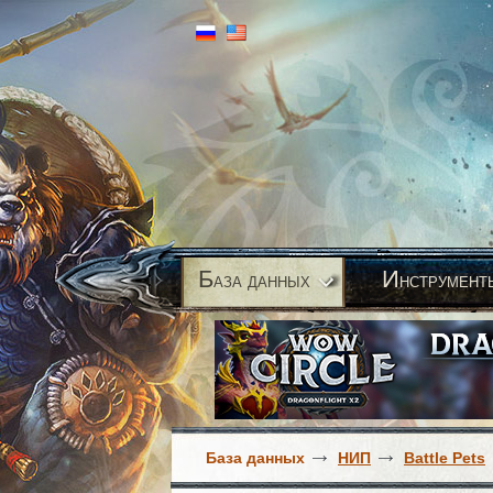
Б
И
аза данных
нструмент
База данных
НИП
Battle Pets