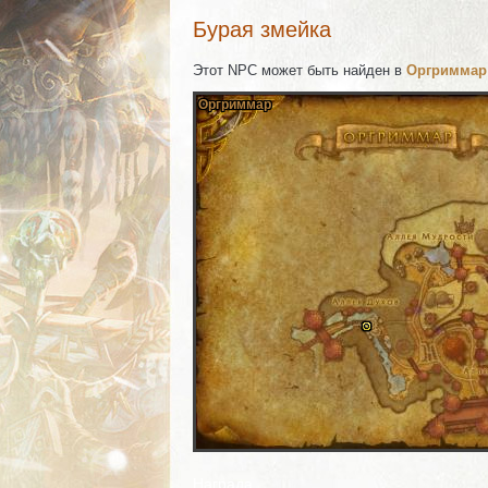
Бурая змейка
Этот NPC может быть найден в
Оргриммар
Оргриммар
Оргриммар
Оргриммар
Оргриммар
Оргриммар
Оргриммар
Оргриммар
Оргриммар
Оргриммар
Комментарии
Изображения
Награда