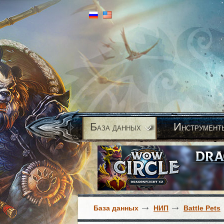
Б
И
аза данных
нструмент
База данных
НИП
Battle Pets