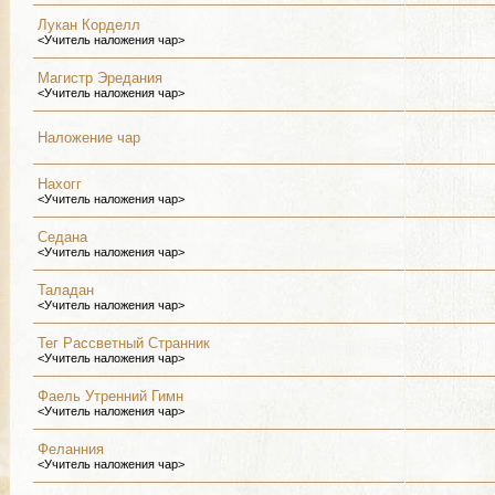
Лукан Корделл
<Учитель наложения чар>
Магистр Эредания
<Учитель наложения чар>
Наложение чар
Нахогг
<Учитель наложения чар>
Седана
<Учитель наложения чар>
Таладан
<Учитель наложения чар>
Тег Рассветный Странник
<Учитель наложения чар>
Фаель Утренний Гимн
<Учитель наложения чар>
Феланния
<Учитель наложения чар>