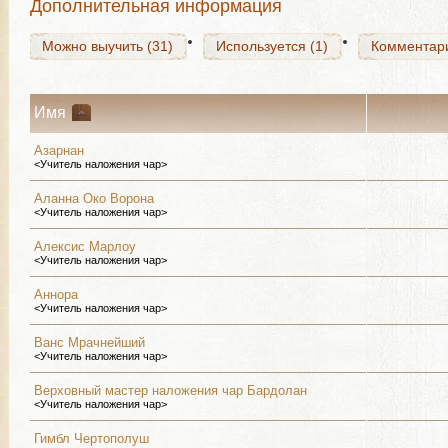
Дополнительная информация
Можно выучить (31)
Используется (1)
Комментар
Имя
Азарнан
<Учитель наложения чар>
Аланна Око Ворона
<Учитель наложения чар>
Алексис Марлоу
<Учитель наложения чар>
Аннора
<Учитель наложения чар>
Ванс Мрачнейший
<Учитель наложения чар>
Верховный мастер наложения чар Бардолан
<Учитель наложения чар>
Гимбл Чертополуш