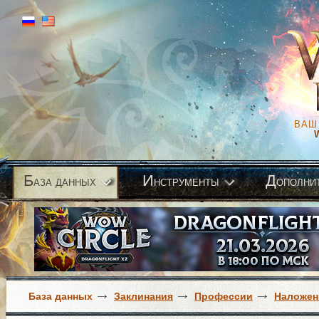
ВАШ
Б
И
Д
аза данных
нструменты
ополни
База данных
Заклинания
Профессии
Наложен