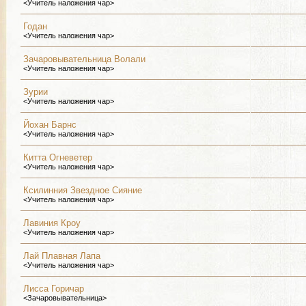
<Учитель наложения чар>
Годан
<Учитель наложения чар>
Зачаровывательница Волали
<Учитель наложения чар>
Зурии
<Учитель наложения чар>
Йохан Барнс
<Учитель наложения чар>
Китта Огневетер
<Учитель наложения чар>
Ксилинния Звездное Сияние
<Учитель наложения чар>
Лавиния Кроу
<Учитель наложения чар>
Лай Плавная Лапа
<Учитель наложения чар>
Лисса Горичар
<Зачаровывательница>