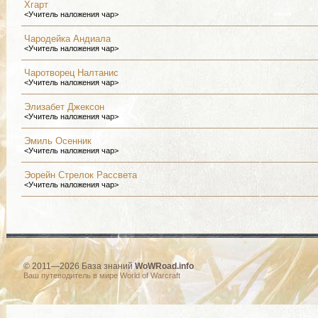
Хгарт
<Учитель наложения чар>
Чародейка Андиала
<Учитель наложения чар>
Чаротворец Налтанис
<Учитель наложения чар>
Элизабет Джексон
<Учитель наложения чар>
Эмиль Осенник
<Учитель наложения чар>
Эорейн Стрелок Рассвета
<Учитель наложения чар>
© 2011—2026 База знаний
WoWRoad.info
Ваш путеводитель в мире World of Warcraft