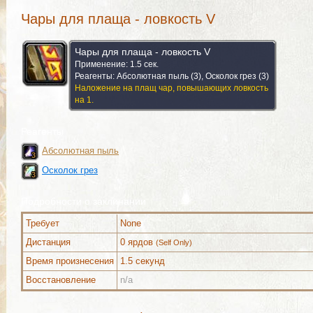
Чары для плаща - ловкость V
Чары для плаща - ловкость V
Применение: 1.5 сек.
Реагенты: Абсолютная пыль (3), Осколок грез (3)
Наложение на плащ чар, повышающих ловкость
на 1.
Реагенты
Абсолютная пыль
3
3
3
3
3
3
3
3
3
Осколок грез
3
3
3
3
3
3
3
3
3
Подробности о заклинании
Требует
None
Можно выучить (31)
Используется (1)
Комментар
Дистанция
0 ярдов
(Self Only)
Время произнесения
1.5 секунд
Восстановление
n/a
Можно выучить (31)
Используется (1)
Комментар